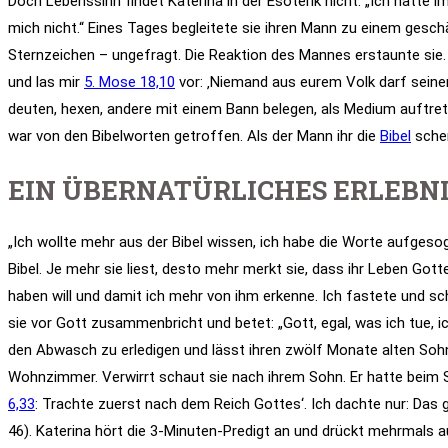
Doch Lebenssinn findet Katerina in der Esoterik nicht. „Ich hatte 
mich nicht.“ Eines Tages begleitete sie ihren Mann zu einem gesc
Sternzeichen – ungefragt. Die Reaktion des Mannes erstaunte sie. „
und las mir
5. Mose 18,10
vor: ‚Niemand aus eurem Volk darf seine
deuten, hexen, andere mit einem Bann belegen, als Medium auftrete
war von den Bibelworten getroffen. Als der Mann ihr die
Bibel
schen
EIN ÜBERNATÜRLICHES ERLEBN
„Ich wollte mehr aus der Bibel wissen, ich habe die Worte aufgesoge
Bibel. Je mehr sie liest, desto mehr merkt sie, dass ihr Leben Got
haben will und damit ich mehr von ihm erkenne. Ich fastete und sc
sie vor Gott zusammenbricht und betet: „Gott, egal, was ich tue, i
den Abwasch zu erledigen und lässt ihren zwölf Monate alten So
Wohnzimmer. Verwirrt schaut sie nach ihrem Sohn. Er hatte beim S
6,33
: Trachte zuerst nach dem Reich Gottes‘. Ich dachte nur: Das 
46). Katerina hört die 3-Minuten-Predigt an und drückt mehrmals a